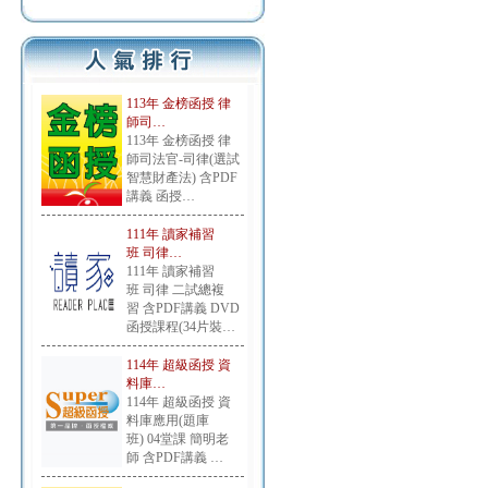
113年 金榜函授 律
師司…
113年 金榜函授 律
師司法官-司律(選試
智慧財產法) 含PDF
講義 函授…
111年 讀家補習
班 司律…
111年 讀家補習
班 司律 二試總複
習 含PDF講義 DVD
函授課程(34片裝…
114年 超級函授 資
料庫…
114年 超級函授 資
料庫應用(題庫
班) 04堂課 簡明老
師 含PDF講義 …