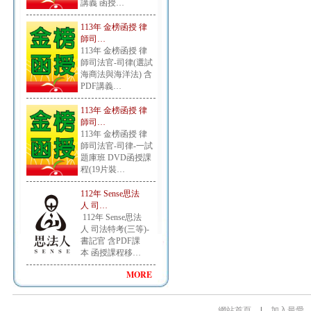
講義 函授…
113年 金榜函授 律
師司…
113年 金榜函授 律
師司法官-司律(選試
海商法與海洋法) 含
PDF講義…
113年 金榜函授 律
師司…
113年 金榜函授 律
師司法官-司律-一試
題庫班 DVD函授課
程(19片裝…
112年 Sense思法
人 司…
112年 Sense思法
人 司法特考(三等)-
書記官 含PDF課
本 函授課程移…
MORE
網站首頁
|
加入最愛