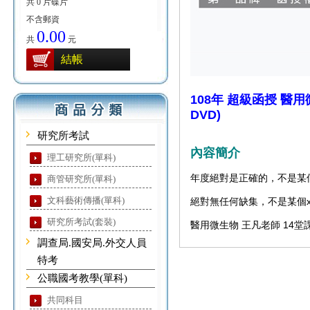
共 0 片碟片
不含郵資
0.00
共
元
結帳
108年 超級函授 醫用
DVD)
研究所考試
內容簡介
理工研究所(單科)
年度絕對是正確的，不是某個
商管研究所(單科)
文科藝術傳播(單科)
絕對無任何缺集，不是某個
研究所考試(套裝)
醫用微生物 王凡老師 14堂課+
調查局.國安局.外交人員
特考
公職國考教學(單科)
共同科目