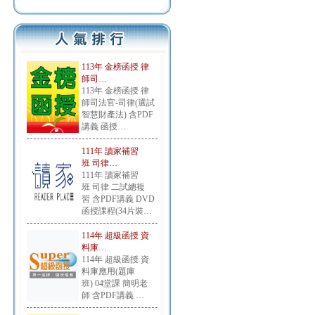
113年 金榜函授 律
師司…
113年 金榜函授 律
師司法官-司律(選試
智慧財產法) 含PDF
講義 函授…
111年 讀家補習
班 司律…
111年 讀家補習
班 司律 二試總複
習 含PDF講義 DVD
函授課程(34片裝…
114年 超級函授 資
料庫…
114年 超級函授 資
料庫應用(題庫
班) 04堂課 簡明老
師 含PDF講義 …