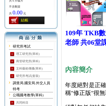
共 0 片碟片
不含郵資
0.00
共
元
結帳
109年 TK
老師 共06堂
研究所考試
理工研究所(單科)
商管研究所(單科)
內容簡介
文科藝術傳播(單科)
研究所考試(套裝)
調查局.國安局.外交人員
年度絕對是正確
特考
稱"修正版"很無
公職國考教學(單科)
共同科目