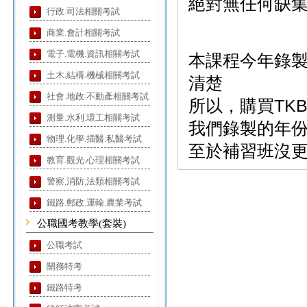
絕對無任何缺集
行政.司法相關考試
商業.會計相關考試
電子.電機.資訊相關考試
本課程今年錄
土木.結構.機械相關考試
清楚
社會.地政.不動產相關考試
所以，購買TK
測量.水利.環工相關考試
我們錄製的年
物理.化學.插醫.私醫考試
至於補習班沒
教育.觀光.心理相關考試
警察,消防,法類相關考試
鐵路.郵政.運輸.農業考試
公職國考教學(套裝)
公職考試
關務特考
鐵路特考