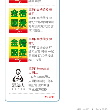
講義 函授…
113年 金榜函授 律
師司…
113年 金榜函授 律
師司法官-司律(選試
海商法與海洋法) 含
PDF講義…
113年 金榜函授 律
師司…
113年 金榜函授 律
師司法官-司律-一試
題庫班 DVD函授課
程(19片裝…
112年 Sense思法
人 司…
112年 Sense思法
人 司法特考(三等)-
書記官 含PDF課
本 函授課程移…
MORE
網站首頁
|
加入最愛