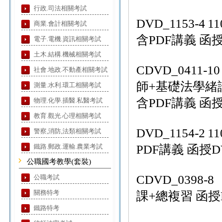
行政.司法相關考試
DVD_1153-4
1
商業.會計相關考試
含PDF講義 函授
電子.電機.資訊相關考試
土木.結構.機械相關考試
CDVD_0411-10
社會.地政.不動產相關考試
師+基礎法學緒論
測量.水利.環工相關考試
含PDF講義 函授D
物理.化學.插醫.私醫考試
教育.觀光.心理相關考試
DVD_1154-2
1
警察,消防,法類相關考試
鐵路.郵政.運輸.農業考試
PDF講義 函授DV
公職國考教學(套裝)
CDVD_0398-8
公職考試
關務特考
課+總複習 函授D
鐵路特考