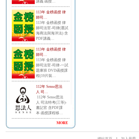
講義 函授…
113年 金榜函授 律
師司…
113年 金榜函授 律
師司法官-司律(選試
海商法與海洋法) 含
PDF講義…
113年 金榜函授 律
師司…
113年 金榜函授 律
師司法官-司律-一試
題庫班 DVD函授課
程(19片裝…
112年 Sense思法
人 司…
112年 Sense思法
人 司法特考(三等)-
書記官 含PDF課
本 函授課程移…
MORE
網站首頁
|
加入最愛