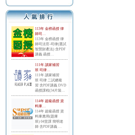
113年 金榜函授 律
師司…
113年 金榜函授 律
師司法官-司律(選試
智慧財產法) 含PDF
講義 函授…
111年 讀家補習
班 司律…
111年 讀家補習
班 司律 二試總複
習 含PDF講義 DVD
函授課程(34片裝…
114年 超級函授 資
料庫…
114年 超級函授 資
料庫應用(題庫
班) 04堂課 簡明老
師 含PDF講義 …