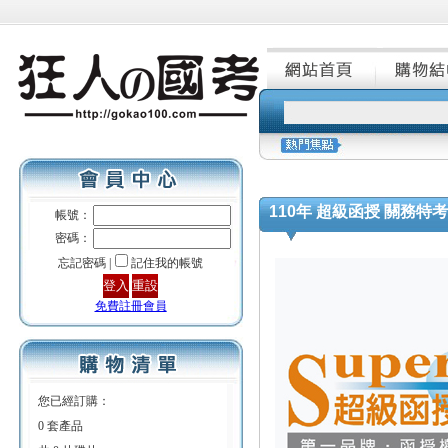
110年 超級函授 關務特考
帳號：
密碼：
忘記密碼 |
記住我的帳號
免費註冊會員
您已經訂購：
0 套產品