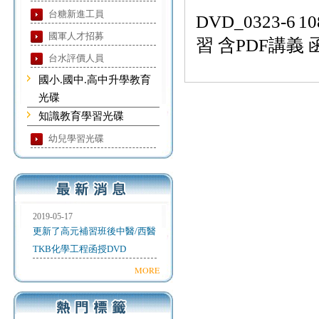
台糖新進工員
DVD_0323-6
1
國軍人才招募
習 含PDF講義 
台水評價人員
國小.國中.高中升學教育
光碟
知識教育學習光碟
幼兒學習光碟
2019-05-17
更新了高元補習班後中醫/西醫
TKB化學工程函授DVD
MORE