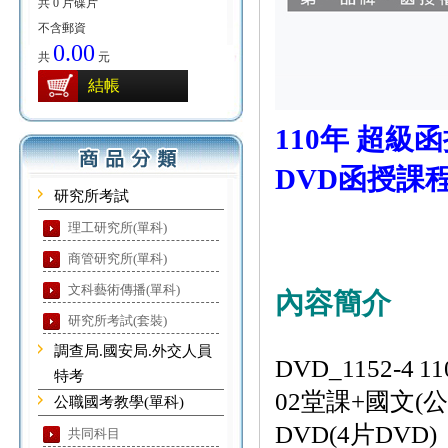
共 0 片碟片
不含郵資
0.00
共
元
結帳
110年 超級
DVD函授課程(
研究所考試
理工研究所(單科)
商管研究所(單科)
文科藝術傳播(單科)
內容簡介
研究所考試(套裝)
調查局.國安局.外交人員
DVD_1152-4
1
特考
02堂課+國文(公
公職國考教學(單科)
DVD(4片DVD)
共同科目