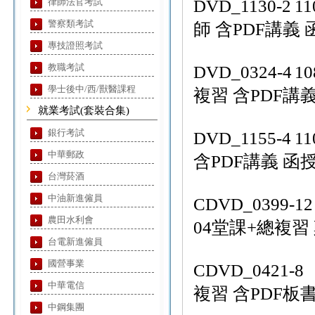
律師法官考試
DVD_1130-2
1
警察類考試
師 含PDF講義 函
專技證照考試
教職考試
DVD_0324-4
1
學士後中/西/獸醫課程
複習 含PDF講義
就業考試(套裝合集)
銀行考試
DVD_1155-4
1
中華郵政
含PDF講義 函授
台灣菸酒
中油新進僱員
CDVD_0399-12
農田水利會
04堂課+總複習 
台電新進僱員
國營事業
CDVD_0421-8
中華電信
複習 含PDF板書
中鋼集團