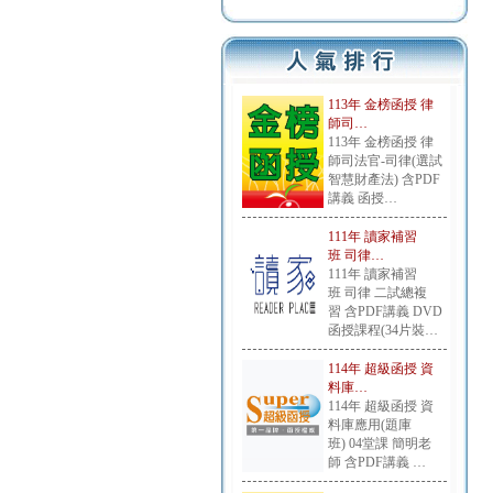
113年 金榜函授 律
師司…
113年 金榜函授 律
師司法官-司律(選試
智慧財產法) 含PDF
講義 函授…
111年 讀家補習
班 司律…
111年 讀家補習
班 司律 二試總複
習 含PDF講義 DVD
函授課程(34片裝…
114年 超級函授 資
料庫…
114年 超級函授 資
料庫應用(題庫
班) 04堂課 簡明老
師 含PDF講義 …