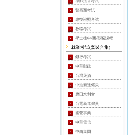
律師法官考試
警察類考試
專技證照考試
教職考試
學士後中/西/獸醫課程
就業考試(套裝合集)
銀行考試
中華郵政
台灣菸酒
中油新進僱員
農田水利會
台電新進僱員
國營事業
中華電信
中鋼集團