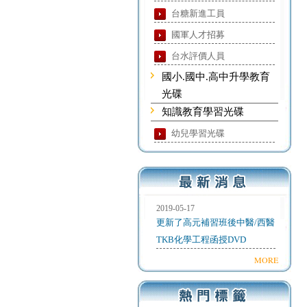
台糖新進工員
國軍人才招募
台水評價人員
國小.國中.高中升學教育
光碟
知識教育學習光碟
幼兒學習光碟
2019-05-17
更新了高元補習班後中醫/西醫
TKB化學工程函授DVD
MORE