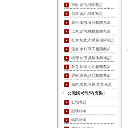
行政.司法相關考試
商業.會計相關考試
電子.電機.資訊相關考試
土木.結構.機械相關考試
社會.地政.不動產相關考試
測量.水利.環工相關考試
物理.化學.插醫.私醫考試
教育.觀光.心理相關考試
警察,消防,法類相關考試
鐵路.郵政.運輸.農業考試
公職國考教學(套裝)
公職考試
關務特考
鐵路特考