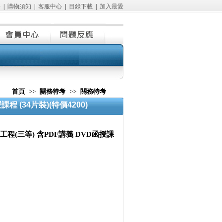
冊
|
購物須知
|
客服中心
|
目錄下載
|
加入最愛
首頁
>>
關務特考
>>
關務特考
程 (34片裝)(特價4200)
學工程(三等) 含PDF講義 DVD函授課