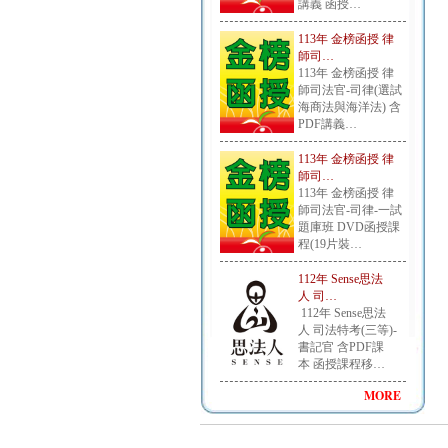
講義 函授…
113年 金榜函授 律
師司…
113年 金榜函授 律
師司法官-司律(選試
海商法與海洋法) 含
PDF講義…
113年 金榜函授 律
師司…
113年 金榜函授 律
師司法官-司律-一試
題庫班 DVD函授課
程(19片裝…
112年 Sense思法
人 司…
112年 Sense思法
人 司法特考(三等)-
書記官 含PDF課
本 函授課程移…
MORE