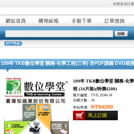
免費會員註
109年 TKB數位學堂 關務-化學工程(三等) 含PDF講義 DVD函授課
109年 TKB數位學堂 關務-化
程 (34片裝)(特價4200)
碟片編號：TVD_0240-34
光碟片數：34
NT$4200
本站售價：
馬上訂購