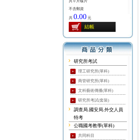
共 0 片碟片
不含郵資
0.00
共
元
結帳
研究所考試
理工研究所(單科)
商管研究所(單科)
文科藝術傳播(單科)
研究所考試(套裝)
調查局.國安局.外交人員
特考
公職國考教學(單科)
共同科目