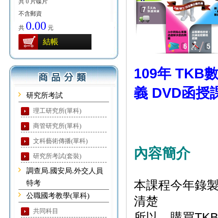
共 0 片碟片
不含郵資
0.00
共
元
結帳
109年 TK
義 DVD函授課
研究所考試
理工研究所(單科)
商管研究所(單科)
文科藝術傳播(單科)
內容簡介
研究所考試(套裝)
調查局.國安局.外交人員
本課程今年錄
特考
公職國考教學(單科)
清楚
共同科目
所以，購買TK