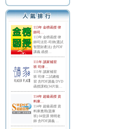
113年 金榜函授 律
師司…
113年 金榜函授 律
師司法官-司律(選試
智慧財產法) 含PDF
講義 函授…
111年 讀家補習
班 司律…
111年 讀家補習
班 司律 二試總複
習 含PDF講義 DVD
函授課程(34片裝…
114年 超級函授 資
料庫…
114年 超級函授 資
料庫應用(題庫
班) 04堂課 簡明老
師 含PDF講義 …