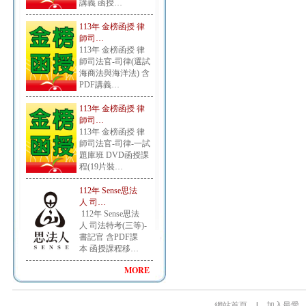
講義 函授…
113年 金榜函授 律
師司…
113年 金榜函授 律
師司法官-司律(選試
海商法與海洋法) 含
PDF講義…
113年 金榜函授 律
師司…
113年 金榜函授 律
師司法官-司律-一試
題庫班 DVD函授課
程(19片裝…
112年 Sense思法
人 司…
112年 Sense思法
人 司法特考(三等)-
書記官 含PDF課
本 函授課程移…
MORE
網站首頁
|
加入最愛