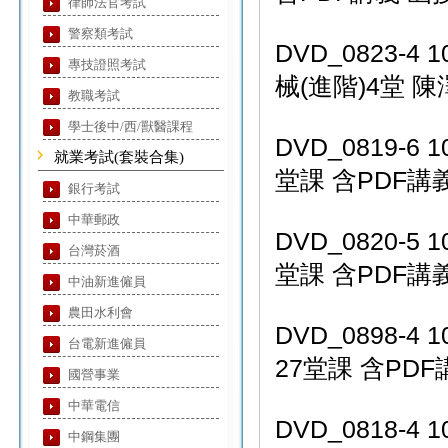
律師法官考試
警察類考試
DVD_0823-
專技證照考試
械(進階)4堂 陳
教職考試
學士後中/西/獸醫課程
DVD_0819-6
就業考試(套裝合集)
堂課 含PDF講義
銀行考試
中華郵政
DVD_0820-5
台灣菸酒
堂課 含PDF講義
中油新進僱員
農田水利會
DVD_0898-
台電新進僱員
27堂課 含PDF講
國營事業
中華電信
DVD_0818-
中鋼集團