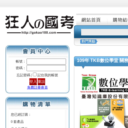
109年 TKB數位學堂 關務
帳號：
密碼：
忘記密碼 |
記住我的帳號
免費註冊會員
您已經訂購：
0 套產品