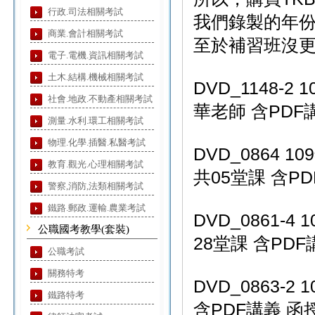
行政.司法相關考試
我們錄製的年
商業.會計相關考試
至於補習班沒
電子.電機.資訊相關考試
土木.結構.機械相關考試
DVD_1148-2
社會.地政.不動產相關考試
華老師 含PDF講
測量.水利.環工相關考試
物理.化學.插醫.私醫考試
DVD_0864 
教育.觀光.心理相關考試
共05堂課 含PD
警察,消防,法類相關考試
鐵路.郵政.運輸.農業考試
DVD_0861-
公職國考教學(套裝)
28堂課 含PDF
公職考試
關務特考
DVD_0863-
鐵路特考
含PDF講義 函授